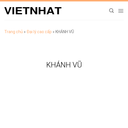
Chuyển
đến
nội
dung
Trang chủ
»
Đại lý cao cấp
»
KHÁNH VŨ
KHÁNH VŨ
TẢI CATALOGUE