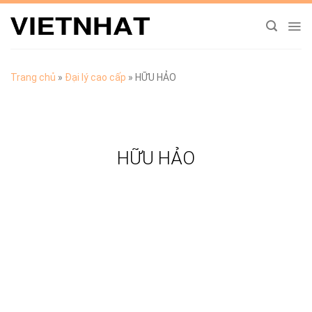
Chuyển
đến
nội
dung
Trang chủ
»
Đại lý cao cấp
»
HỮU HẢO
HỮU HẢO
TẢI CATALOGUE