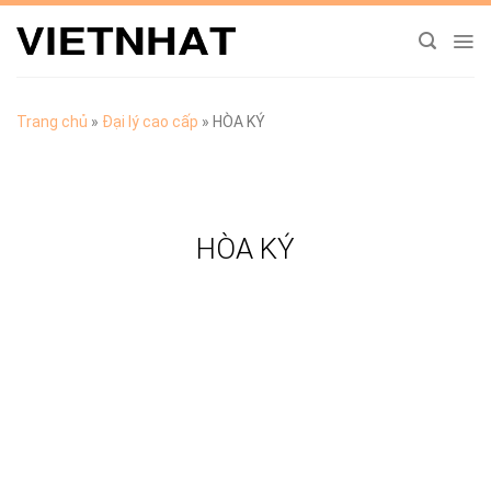
Chuyển
đến
nội
dung
Trang chủ
»
Đại lý cao cấp
»
HÒA KÝ
HÒA KÝ
TẢI CATALOGUE