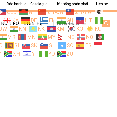
Bảo hành
Catalogue
Hệ thống phân phối
Liên hệ
CEB
NY
ZH-CN
ZH-TW
L
KA
DE
EL
GU
HT
Search
HỖ TRỢ
LIÊN HỆ
for:
JW
KN
KK
KM
KO
KU
MR
MN
MY
NE
NO
D
SI
SK
SL
SO
ES
Y
XH
YI
YO
ZU