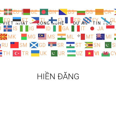
Z
EU
BE
BN
BS
BG
CA
EO
ET
TL
FI
FR
FY
G
Ề VIỆT NHẬT
CÔNG NGHỆ
DỰ ÁN
TIN TỨC
U
IS
IG
ID
GA
IT
JA
MK
MG
MS
ML
MT
MI
RU
SM
GD
SR
ST
SN
S
TH
TR
UK
UR
UZ
VI
C
HIỀN ĐĂNG