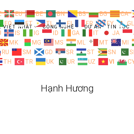
Z
EU
BE
BN
BS
BG
CA
EO
ET
TL
FI
FR
FY
G
Ề VIỆT NHẬT
CÔNG NGHỆ
DỰ ÁN
TIN TỨC
U
IS
IG
ID
GA
IT
JA
MK
MG
MS
ML
MT
MI
RU
SM
GD
SR
ST
SN
S
TH
TR
UK
UR
UZ
VI
C
Hạnh Hương