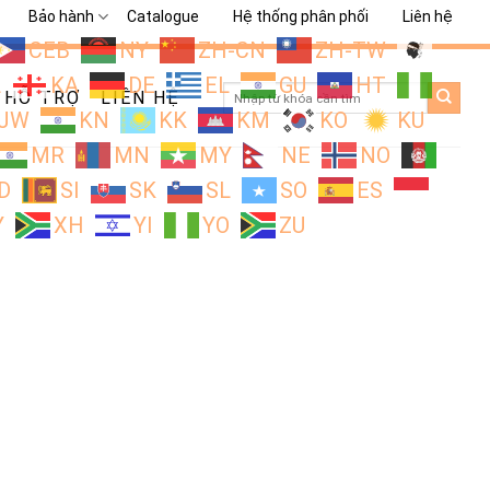
Bảo hành
Catalogue
Hệ thống phân phối
Liên hệ
CEB
NY
ZH-CN
ZH-TW
L
KA
DE
EL
GU
HT
Search
HỖ TRỢ
LIÊN HỆ
for:
JW
KN
KK
KM
KO
KU
MR
MN
MY
NE
NO
D
SI
SK
SL
SO
ES
Y
XH
YI
YO
ZU