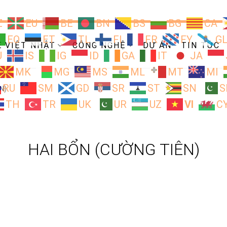
Z
EU
BE
BN
BS
BG
CA
EO
ET
TL
FI
FR
FY
G
Ề VIỆT NHẬT
CÔNG NGHỆ
DỰ ÁN
TIN TỨC
U
IS
IG
ID
GA
IT
JA
MK
MG
MS
ML
MT
MI
RU
SM
GD
SR
ST
SN
S
N)
TH
TR
UK
UR
UZ
VI
C
HAI BỔN (CƯỜNG TIÊN)