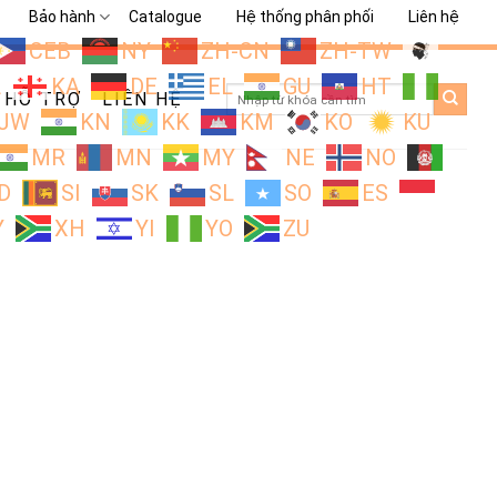
Bảo hành
Catalogue
Hệ thống phân phối
Liên hệ
CEB
NY
ZH-CN
ZH-TW
L
KA
DE
EL
GU
HT
Search
HỖ TRỢ
LIÊN HỆ
for:
JW
KN
KK
KM
KO
KU
MR
MN
MY
NE
NO
D
SI
SK
SL
SO
ES
Y
XH
YI
YO
ZU