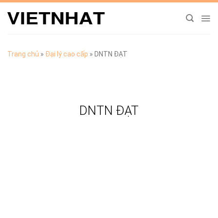
Chuyển
đến
nội
dung
Trang chủ
»
Đại lý cao cấp
»
DNTN ĐẠT
DNTN ĐẠT
TẢI CATALOGUE