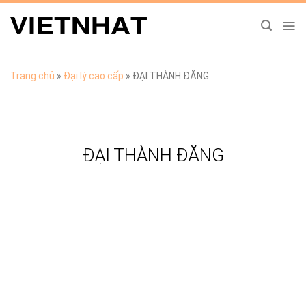
Chuyển
đến
nội
dung
Trang chủ
»
Đại lý cao cấp
»
ĐẠI THÀNH ĐĂNG
ĐẠI THÀNH ĐĂNG
TẢI CATALOGUE