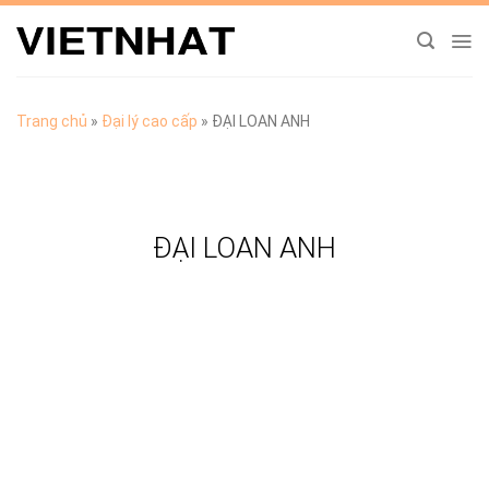
Chuyển
đến
nội
dung
Trang chủ
»
Đại lý cao cấp
»
ĐẠI LOAN ANH
ĐẠI LOAN ANH
TẢI CATALOGUE