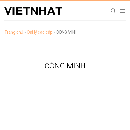
Chuyển
đến
nội
dung
Trang chủ
»
Đại lý cao cấp
»
CÔNG MINH
CÔNG MINH
TẢI CATALOGUE