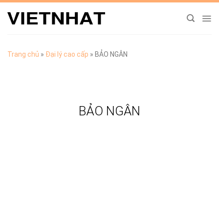
Chuyển
đến
nội
dung
Trang chủ
»
Đại lý cao cấp
»
BẢO NGÂN
BẢO NGÂN
TẢI CATALOGUE