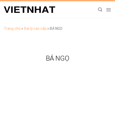
Chuyển
đến
nội
dung
Trang chủ
»
Đại lý cao cấp
»
BÁ NGỌ
BÁ NGỌ
TẢI CATALOGUE