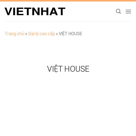
Chuyển
đến
nội
dung
Trang chủ
»
Đại lý cao cấp
»
VIỆT HOUSE
VIỆT HOUSE
TẢI CATALOGUE