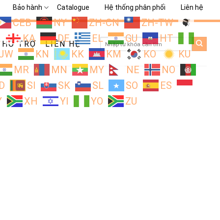
Bảo hành
Catalogue
Hệ thống phân phối
Liên hệ
CEB
NY
ZH-CN
ZH-TW
L
KA
DE
EL
GU
HT
Search
HỖ TRỢ
LIÊN HỆ
for:
JW
KN
KK
KM
KO
KU
MR
MN
MY
NE
NO
D
SI
SK
SL
SO
ES
Y
XH
YI
YO
ZU