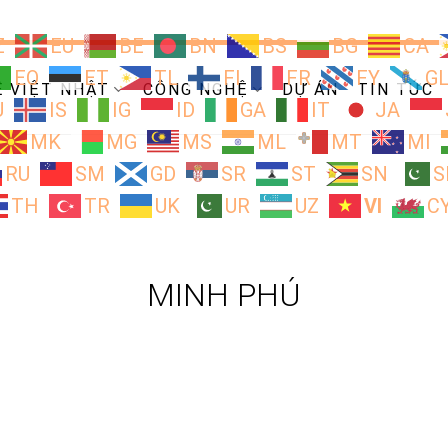
Z
EU
BE
BN
BS
BG
CA
EO
ET
TL
FI
FR
FY
G
Ề VIỆT NHẬT
CÔNG NGHỆ
DỰ ÁN
TIN TỨC
U
IS
IG
ID
GA
IT
JA
MK
MG
MS
ML
MT
MI
RU
SM
GD
SR
ST
SN
S
TH
TR
UK
UR
UZ
VI
C
MINH PHÚ