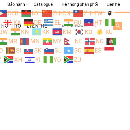
Bảo hành
Catalogue
Hệ thống phân phối
Liên hệ
CEB
NY
ZH-CN
ZH-TW
L
KA
DE
EL
GU
HT
Search
HỖ TRỢ
LIÊN HỆ
for:
JW
KN
KK
KM
KO
KU
MR
MN
MY
NE
NO
D
SI
SK
SL
SO
ES
Y
XH
YI
YO
ZU